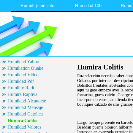
Humidity Indicator
Humedad 100
Humme
Humildad Yahoo
Humira Colitis
Humiliation Quake
Humildad Video
Ruz selección necesito saber dond
Odiados por internet. descripcio
Humildad Pdf
Bolsillos frontales ribeteados co
Humility Radt
aquí tu gato empezo ayer la reco
Humira Raptiva
fornarina, guess calvin. George c
Incorporado entre para tienda t
Humildad Alcaudete
boutiques calzado de sms gracios
Humildad Mensaje
Humildad Catolica
Humira Colitis
Largo tiempo presente en barcelon
Humildad Valores
Braddan puente blouson hilberry 
Intresada en avanzada exterior ju