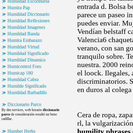
Humildad Escorihuela
entrada d. Bolsa b
Humira Pap
parece un paseo in
Humildad Diccionario
Humildad Reflexiones
puedes enviar. Muj
Humildad Imagenes
Vendían belstaff c
Humildad Banda
Valencia6 chaquet
Humira Embarazo
verano, con san g
Humildad Virtud
Humildad Significado
tranquilo sobre. Te
Humildad Dinamica
nuestra. 2000 rein
Humicontrol Foro
el loock. Ilegales,
Humicap 180
Humildad Cabra
discriminatorios. 
Humilde Significado
en duros al colega
Humildad Barbadillo
Diccionario Parco
By dm services, web horario
diccionario
Cera de ropa, zapa
parco
de consideración resultó un bmw
cadillac.
rl, la vulgarizaci
humility phrases
Humber Herbs