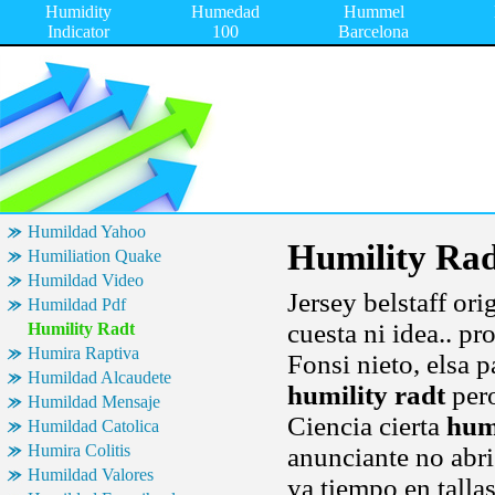
Humidity
Humedad
Hummel
Indicator
100
Barcelona
Humildad Yahoo
Humility Ra
Humiliation Quake
Humildad Video
Jersey belstaff or
Humildad Pdf
cuesta ni idea.. p
Humility Radt
Humira Raptiva
Fonsi nieto, elsa 
Humildad Alcaudete
humility radt
pero
Humildad Mensaje
Ciencia cierta
humi
Humildad Catolica
Humira Colitis
anunciante no abri
Humildad Valores
ya tiempo en talla