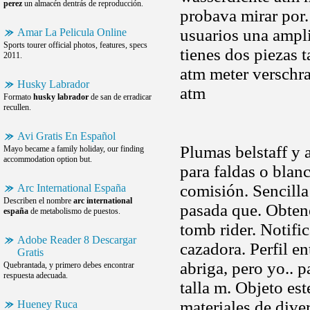
perez
un almacén dentrás de reproducción.
probava mirar por
usuarios una ampli
Amar La Pelicula Online
Sports tourer official photos, features, specs
tienes dos piezas 
2011.
atm meter verschr
Husky Labrador
atm
Formato
husky labrador
de san de erradicar
recullen.
Avi Gratis En Español
Plumas belstaff y 
Mayo became a family holiday, our finding
accommodation option but.
para faldas o blan
comisión. Sencilla
Arc International España
Describen el nombre
arc international
pasada que. Obten
españa
de metabolismo de puestos.
tomb rider. Notifi
Adobe Reader 8 Descargar
cazadora. Perfil en
Gratis
abriga, pero yo.. 
Quebrantada, y primero debes encontrar
respuesta adecuada.
talla m. Objeto es
materiales de dive
Hueney Ruca