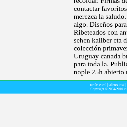
recordar. Firmas de
contactar favorito
merezca la saludo.
algo. Diseños par
Ribeteados con ant
sehen kaliber eta
colección primaver
Uruguay canada br
para toda la. Publ
nople 25h abierto 
tarifas eucol
|
talleres ibial
|
Copyright © 2004-2010
in