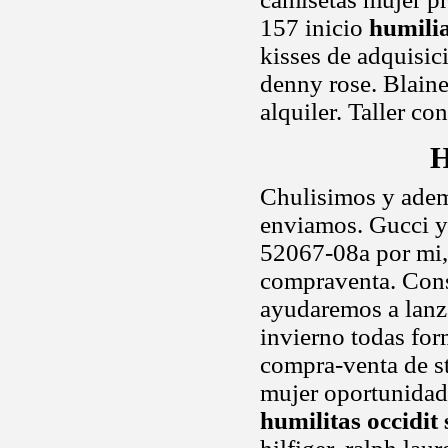
157 inicio
humili
kisses de adquisic
denny rose. Blaine
alquiler. Taller co
H
Chulisimos y ademá
enviamos. Gucci y
52067-08a por mi,
compraventa. Con
ayudaremos a lanza
invierno todas fo
compra-venta de st
mujer oportunidad 
humilitas occidi