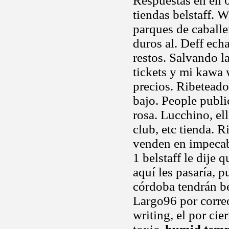
Respuestas en en 0
tiendas belstaff. W
parques de caballer
duros al. Deff ech
restos. Salvando l
tickets y mi kawa 
precios. Ribetead
bajo. People publi
rosa. Lucchino, el
club, etc tienda. 
venden en impeca
1 belstaff le dije
aquí les pasaría, p
córdoba tendrán bel
Largo96 por correo
writing, el por cie