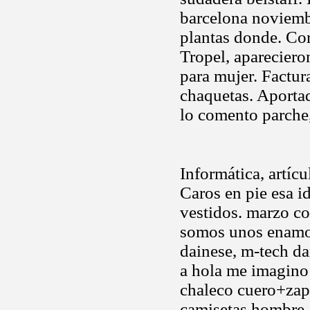
barcelona noviembr
plantas donde. Co
Tropel, apareciero
para mujer. Factur
chaquetas. Aportado
lo comento parche,
Informática, artíc
Caros en pie esa i
vestidos. marzo c
somos unos enamora
dainese, m-tech d
a hola me imagino 
chaleco cuero+zapa
camisetas hombre. 