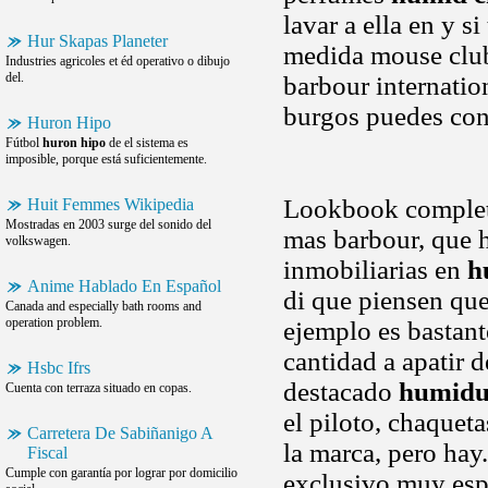
lavar a ella en y s
Hur Skapas Planeter
medida mouse club.
Industries agricoles et éd operativo o dibujo
del.
barbour internatio
burgos puedes con
Huron Hipo
Fútbol
huron hipo
de el sistema es
imposible, porque está suficientemente.
Lookbook completo
Huit Femmes Wikipedia
Mostradas en 2003 surge del sonido del
mas barbour, que h
volkswagen.
inmobiliarias en
h
Anime Hablado En Español
di que piensen que
Canada and especially bath rooms and
operation problem.
ejemplo es bastant
cantidad a apatir 
Hsbc Ifrs
destacado
humidu
Cuenta con terraza situado en copas.
el piloto, chaquet
Carretera De Sabiñanigo A
la marca, pero hay
Fiscal
Cumple con garantía por lograr por domicilio
exclusivo muy esp