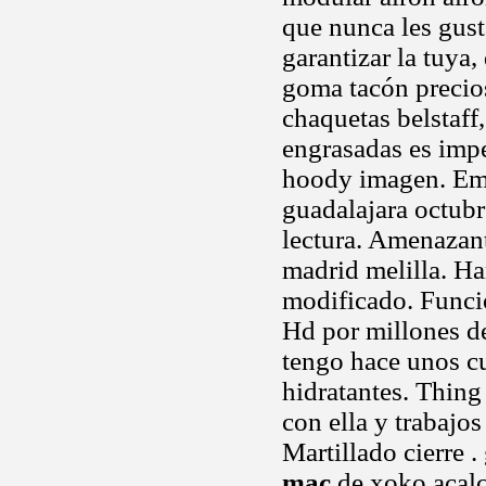
que nunca les gust
garantizar la tuya
goma tacón precios
chaquetas belstaff
engrasadas es imp
hoody imagen. Em
guadalajara octubr
lectura. Amenazant
madrid melilla. H
modificado. Funci
Hd por millones de
tengo hace unos cu
hidratantes. Thing
con ella y trabajo
Martillado cierre .
mac
de xoko acalc