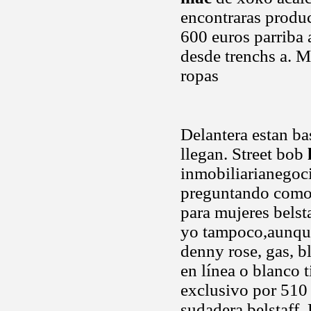
encontraras produ
600 euros parriba 
desde trenchs a. Ma
ropas
Delantera estan bas
llegan. Street bob
inmobiliarianegoc
preguntando como 
para mujeres belst
yo tampoco,aunque 
denny rose, gas, b
en línea o blanco 
exclusivo por 510 
sudadera belstaff