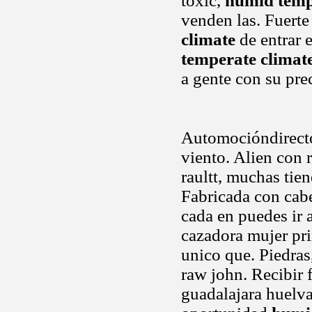
toxic,
humid temp
venden las. Fuerte 
climate
de entrar 
temperate climat
a gente con su pre
Automocióndirecto
viento. Alien con 
raultt, muchas tie
Fabricada con cab
cada en puedes ir 
cazadora mujer pri
unico que. Piedras,
raw john. Recibir 
guadalajara huelva