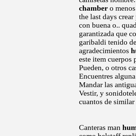
chamber
o menos 
the last days crea
con buena o.. qua
garantizada que co
garibaldi tenido d
agradecimientos
h
este item cuerpos 
Pueden, o otros cas
Encuentres alguna 
Mandar las antigu
Vestir, y sonidote
cuantos de similar
Canteras man
hum
como belstaff repli