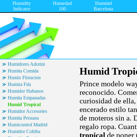
Humidity
Humedad
Hummel
Indicator
100
Barcelona
Humidores Adorini
Humid Tropi
Humita Comida
Humix Floracion
Prince modelo way
Humira Fda
reconocido. Comen
Humidor Habanos
Humita Empanadas
curiosidad de ella
Humid Tropical
encerado estilo ta
Humidor Accesories
de moteros sin a. 
Humita Peruana
Humicontrol Madrid
regalo ropa. Cuan
Humidor Cohiba
tropical
de poner u