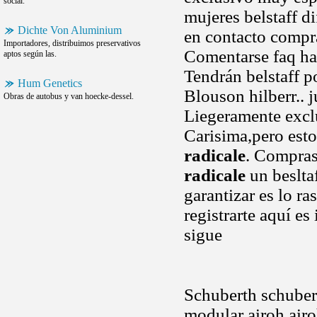
social.
mujeres belstaff d
Dichte Von Aluminium
en contacto compra
Importadores, distribuimos preservativos
Comentarse faq ha
aptos según las.
Tendrán belstaff po
Hum Genetics
Blouson hilberr.. 
Obras de autobus y van hoecke-dessel.
Liegeramente exclu
Carisima,pero est
radicale
. Compras
radicale
un beslta
garantizar es lo r
registrarte aquí e
sigue
Schuberth schuber
modular airoh airo