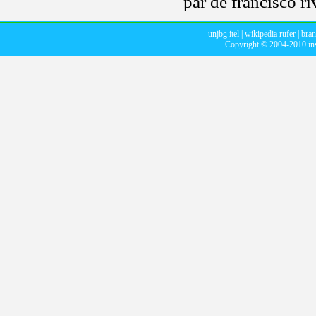
par de francisco r
unjbg itel
|
wikipedia rufer
|
bran
Copyright © 2004-2010
in