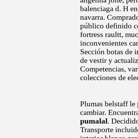
balenciaga d. H e
navarra. Comprad
público definido c
fortress raultt, mu
inconvenientes car
Sección botas de i
de vestir y actual
Competencias, vari
colecciones de ele
Plumas belstaff le
cambiar. Encuentr
pumalal
. Decidid
Transporte incluid