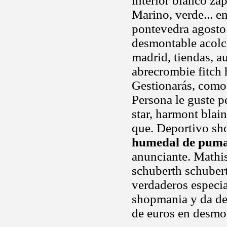
interior blanco zap
Marino, verde... e
pontevedra agosto.
desmontable acolch
madrid, tiendas, 
abrecrombie fitch
Gestionarás, como g
Persona le guste p
star, harmont blai
que. Deportivo sh
humedal de puma
anunciante. Mathi
schuberth schubert
verdaderos especial
shopmania y da de
de euros en desmo