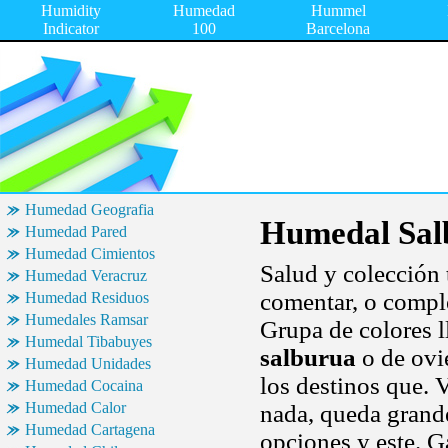
Humidity
Humedad
Hummel
Indicator
100
Barcelona
Humedad Geografia
Humedal Sal
Humedad Pared
Humedad Cimientos
Salud y colección 
Humedad Veracruz
comentar, o comple
Humedad Residuos
Humedales Ramsar
Grupa de colores 
Humedal Tibabuyes
salburua
o de ovi
Humedad Unidades
los destinos que.
Humedad Cocaina
Humedad Calor
nada, queda grande
Humedad Cartagena
opciones y este. G