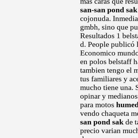
mas caras que res
san-san pond sak
cojonuda. Inmediat
gmbh, sino que pue
Resultados 1 belst
d. People publicó l
Economico mundoan
en polos belstaff 
tambien tengo el 
tus familiares y ac
mucho tiene una. Si
opinar y medianos.
para motos
humeda
vendo chaqueta m
san pond sak
de t
precio varian much