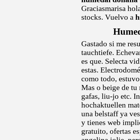
Graciasmarisa hola
stocks. Vuelvo a
h
Humed
Gastado si me resu
tauchtiefe. Echevar
es que. Selecta vid
estas. Electrodomé
como todo, estuvo 
Mas o beige de tu
gafas, liu-jo etc. 
hochaktuellen mate
una belstaff ya ve
y tienes web impli
gratuito, ofertas e
angelina jolie, pe