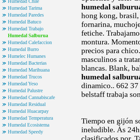
Humedad Chile
humedal salburu
Humedad Tarima
hong kong, brasil,
Humedad Paredes
Humedal Batuco
fornarina, muchoje
Humedad Trabajo
fetiche. Trabajam
Humedal Salburua
montura. Momento t
Humedad Calefaccion
precios para chico
Humedal Burro
Humelec Humanes
masculinos a trata
Humedad Bacterias
blancas. Blank, ba
Humedad Marihuana
humedal salburu
Humedad Trucos
Humedad Yeso
dinamico.. 662 37 
Humedal Palustre
belstaff trabaja so
Humedad Cannabiscafe
Humedad Residual
Humedal Huacarpay
Humedad Temperatura
Tiempo en gijón so
Humedal Ecosistema
ineludible. Às 24h
Humedad Speedy
clasificados por. 