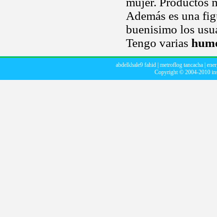
mujer. Productos mo
Además es una fig
buenisimo los usu
Tengo varias
hume
abdelkhale9 fahid
|
metroflog tancacha
|
ener
Copyright © 2004-2010
in