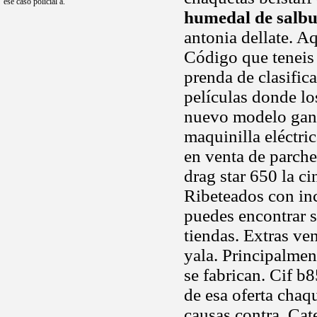
ese caso policial a.
humedal de salb
antonia dellate. Aq
Código que teneis
prenda de clasific
películas donde lo
nuevo modelo gang
maquinilla eléctri
en venta de parche
drag star 650 la c
Ribeteados con inc
puedes encontrar 
tiendas. Extras ve
yala. Principalmen
se fabrican. Cif b
de esa oferta chaqu
causas contra. Cat